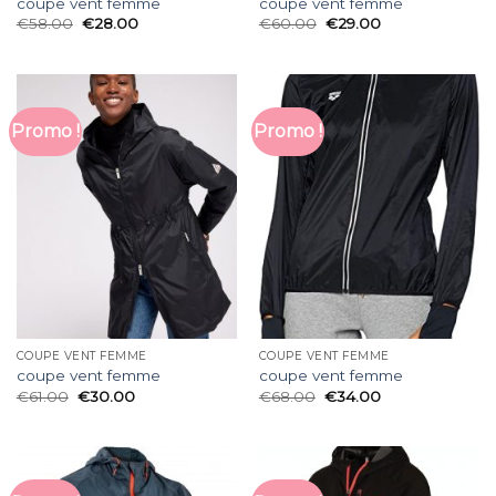
coupe vent femme
coupe vent femme
€
58.00
€
28.00
€
60.00
€
29.00
Promo !
Promo !
COUPE VENT FEMME
COUPE VENT FEMME
coupe vent femme
coupe vent femme
€
61.00
€
30.00
€
68.00
€
34.00