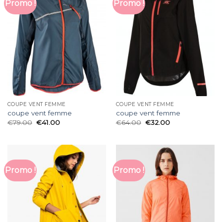
Promo !
Promo !
COUPE VENT FEMME
COUPE VENT FEMME
coupe vent femme
coupe vent femme
€
79.00
€
41.00
€
64.00
€
32.00
Promo !
Promo !