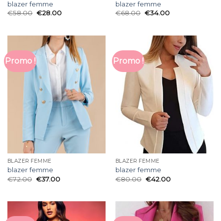
blazer femme
blazer femme
€
58.00
€
28.00
€
68.00
€
34.00
Promo !
Promo !
BLAZER FEMME
BLAZER FEMME
blazer femme
blazer femme
€
72.00
€
37.00
€
80.00
€
42.00