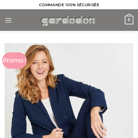
Skip
COMMANDE 100% SÉCURISÉE
to
content
0
Promo !