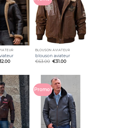
VIATEUR
BLOUSON AVIATEUR
viateur
blouson aviateur
32.00
€
63.00
€
31.00
Promo !