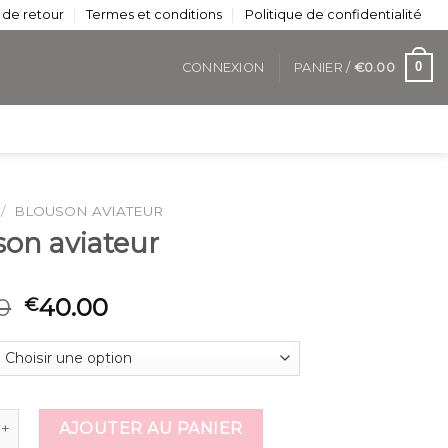
 de retour
Termes et conditions
Politique de confidentialité
0
CONNEXION
PANIER /
€
0.00
/
BLOUSON AVIATEUR
son aviateur
0
40.00
€
de blouson aviateur
AJOUTER AU PANIER