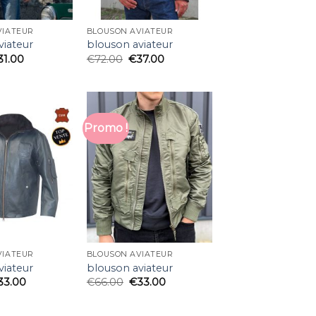
VIATEUR
BLOUSON AVIATEUR
viateur
blouson aviateur
31.00
€
72.00
€
37.00
Promo !
VIATEUR
BLOUSON AVIATEUR
viateur
blouson aviateur
33.00
€
66.00
€
33.00