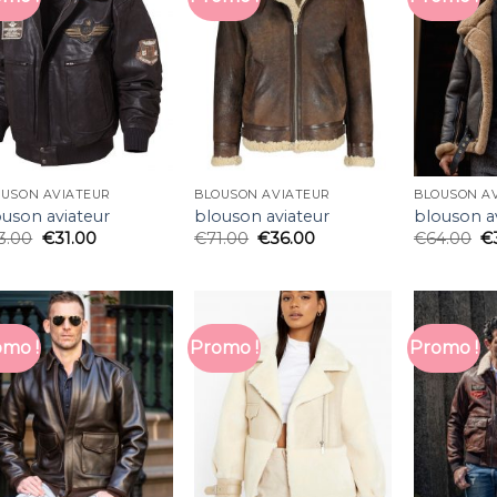
OUSON AVIATEUR
BLOUSON AVIATEUR
BLOUSON A
ouson aviateur
blouson aviateur
blouson a
3.00
€
31.00
€
71.00
€
36.00
€
64.00
€
mo !
Promo !
Promo !