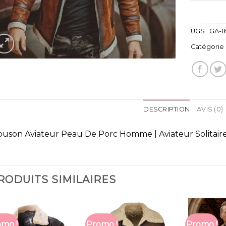
UGS :
GA-1
Catégorie 
DESCRIPTION
AVIS (0)
ouson Aviateur Peau De Porc Homme | Aviateur Solitair
RODUITS SIMILAIRES
mo !
Promo !
Promo !