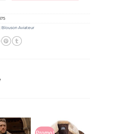
675
:
Blouson Aviateur
e
Promo !