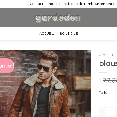
Contactez-nous
Politique de remboursement et
ACCUEIL
BOUTIQUE
ACCUEIL
blou
omo !
77.0
€
Taille
quantité 