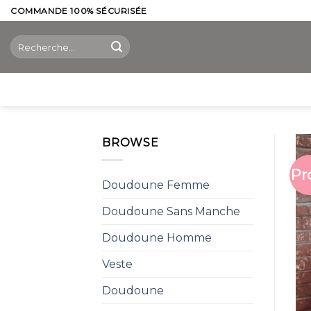
Skip
COMMANDE 100% SÉCURISÉE
to
Recherche
content
pour :
BROWSE
Pr
Doudoune Femme
Doudoune Sans Manche
Doudoune Homme
Veste
Doudoune