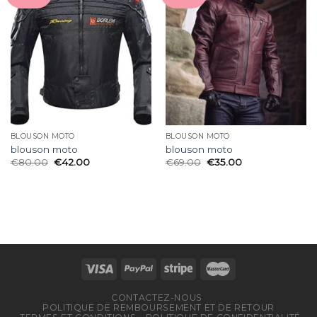
BLOUSON MOTO
BLOUSON MOTO
blouson moto
blouson moto
€
80.00
€
42.00
€
69.00
€
35.00
CONTACTEZ-NOUS
POLITIQUE DE REMBOURSEMENT ET DE RETOUR