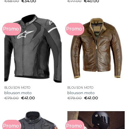
€
68.00
€
34.00
€
77.00
€
40.00
Promo !
Promo !
BLOUSON MOTO
BLOUSON MOTO
blouson moto
blouson moto
€
79.00
€
41.00
€
79.00
€
41.00
Promo !
Promo !