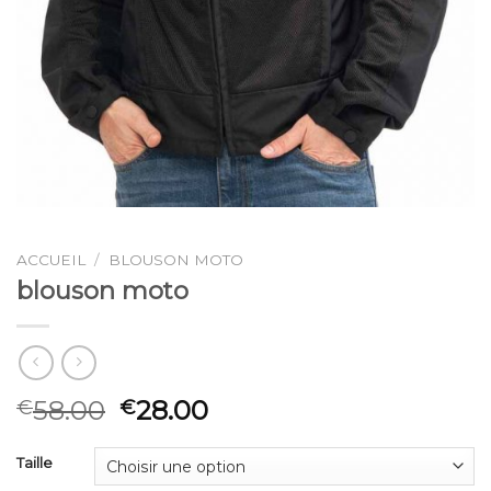
ACCUEIL
/
BLOUSON MOTO
blouson moto
58.00
28.00
€
€
Taille