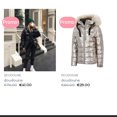
Promo !
Promo !
DOUDOUNE
DOUDOUNE
doudoune
doudoune
€
79.00
€
41.00
€
60.00
€
29.00