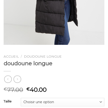
ACCUEIL
/
DOUDOUNE LONGUE
doudoune longue
77.00
40.00
€
€
Taille