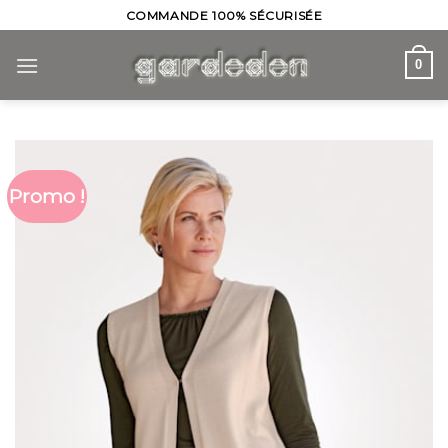
Skip
COMMANDE 100% SÉCURISÉE
to
content
0
Promo !