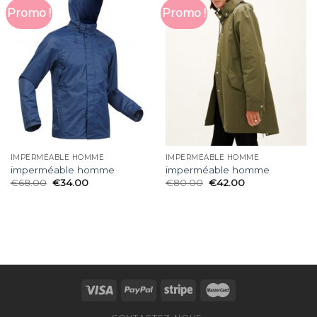
Promo !
Promo !
IMPERMÉABLE HOMME
IMPERMÉABLE HOMME
imperméable homme
imperméable homme
€
68.00
€
34.00
€
80.00
€
42.00