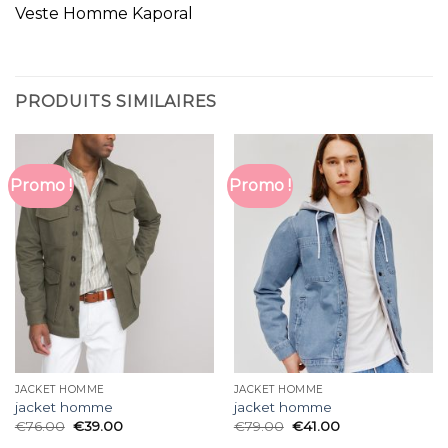
Veste Homme Kaporal
PRODUITS SIMILAIRES
Promo !
Promo !
JACKET HOMME
JACKET HOMME
jacket homme
jacket homme
€
76.00
€
39.00
€
79.00
€
41.00