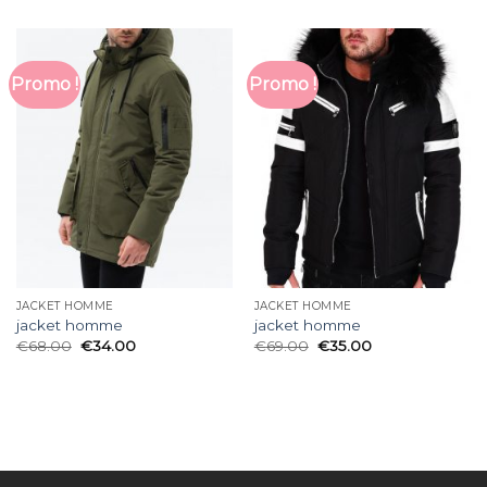
Promo !
Promo !
JACKET HOMME
JACKET HOMME
jacket homme
jacket homme
€
68.00
€
34.00
€
69.00
€
35.00