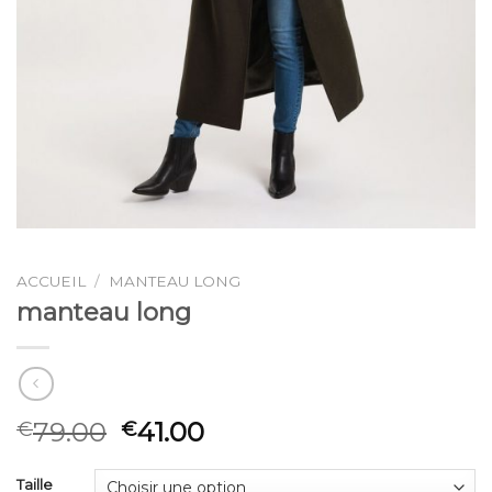
ACCUEIL
/
MANTEAU LONG
manteau long
79.00
41.00
€
€
Taille