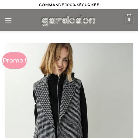
Skip
COMMANDE 100% SÉCURISÉE
to
content
0
Promo !