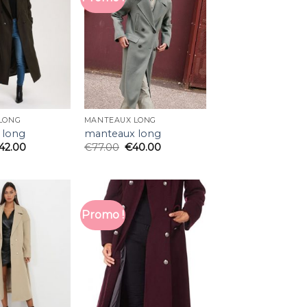
LONG
MANTEAUX LONG
 long
manteaux long
42.00
€
77.00
€
40.00
Promo !