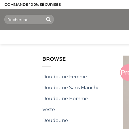
Skip
COMMANDE 100% SÉCURISÉE
to
Recherche
content
pour :
BROWSE
Pr
Doudoune Femme
Doudoune Sans Manche
Doudoune Homme
Veste
Doudoune