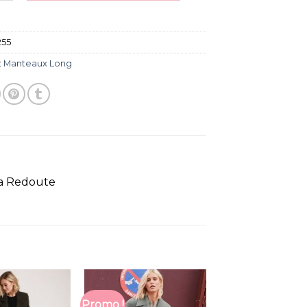
255
:
Manteaux Long
La Redoute
Promo !