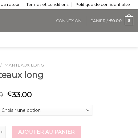
 de retour
Termes et conditions
Politique de confidentialité
0
CONNEXION
PANIER /
€
0.00
/
MANTEAUX LONG
eaux long
0
33.00
€
 de manteaux long
AJOUTER AU PANIER