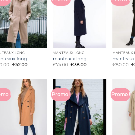
NTEAUX LONG
MANTEAUX LONG
MANTEAUX 
nteaux long
manteaux long
manteaux
0.00
€
42.00
€
74.00
€
38.00
€
80.00
€
mo !
Promo !
Promo !