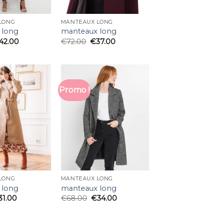
LONG
MANTEAUX LONG
 long
manteaux long
42.00
€
72.00
€
37.00
Promo !
LONG
MANTEAUX LONG
 long
manteaux long
31.00
€
68.00
€
34.00