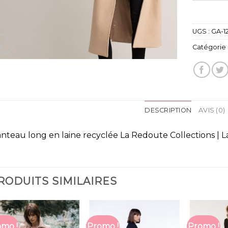
UGS :
GA-1
Catégorie 
DESCRIPTION
AVIS (0)
nteau long en laine recyclée La Redoute Collections | 
RODUITS SIMILAIRES
mo !
Promo !
Promo !