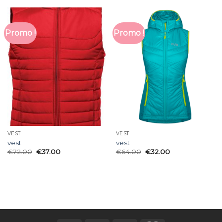
Promo !
Promo !
VEST
VEST
vest
vest
€
72.00
€
37.00
€
64.00
€
32.00