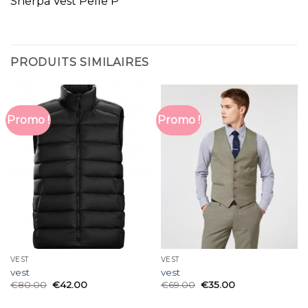
Sherpa Vest Pelle P
PRODUITS SIMILAIRES
Promo !
Promo !
VEST
VEST
vest
vest
€
80.00
€
42.00
€
69.00
€
35.00