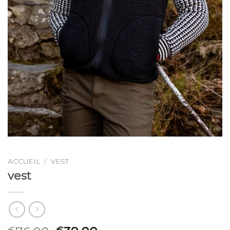
ACCUEIL
/
VEST
vest