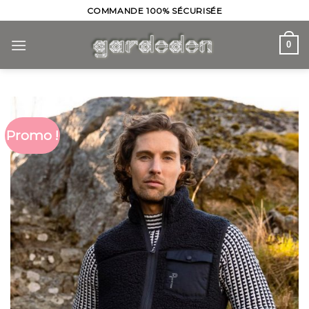
Skip
COMMANDE 100% SÉCURISÉE
to
content
0
Promo !