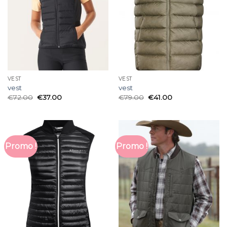
VEST
VEST
vest
vest
€
72.00
€
37.00
€
79.00
€
41.00
Promo !
Promo !