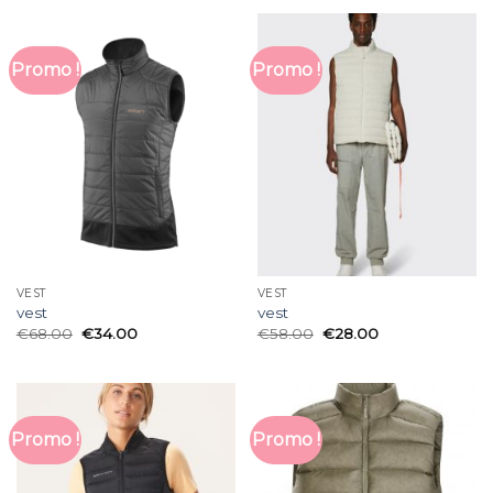
Promo !
Promo !
VEST
VEST
vest
vest
€
68.00
€
34.00
€
58.00
€
28.00
Promo !
Promo !