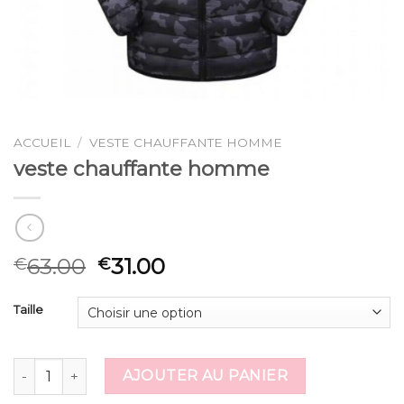
ACCUEIL
/
VESTE CHAUFFANTE HOMME
veste chauffante homme
63.00
31.00
€
€
Taille
quantité de veste chauffante homme
AJOUTER AU PANIER