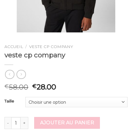
ACCUEIL
/
VESTE CP COMPANY
veste cp company
58.00
28.00
€
€
Taille
quantité de veste cp company
AJOUTER AU PANIER