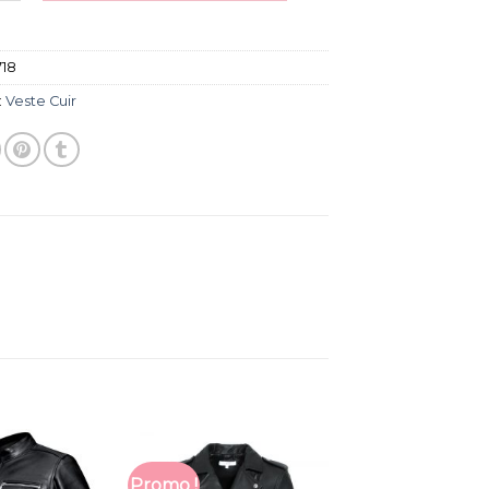
718
:
Veste Cuir
Promo !