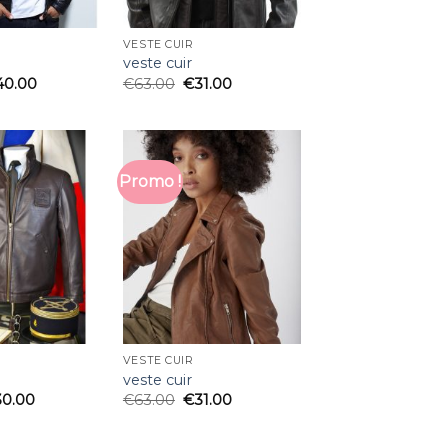
VESTE CUIR
veste cuir
40.00
€
63.00
€
31.00
Promo !
VESTE CUIR
veste cuir
30.00
€
63.00
€
31.00