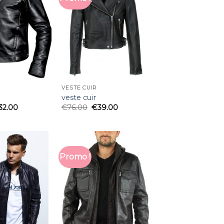
VESTE CUIR
veste cuir
32.00
€
76.00
€
39.00
Promo !