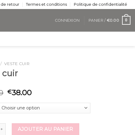
 de retour
Termes et conditions
Politique de confidentialité
0
CONNEXION
PANIER /
€
0.00
/
VESTE CUIR
 cuir
0
38.00
€
e veste cuir
AJOUTER AU PANIER