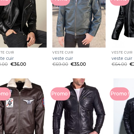
TE CUIR
VESTE CUIR
VESTE CUIR
te cuir
veste cuir
veste cuir
1.00
€
36.00
€
69.00
€
35.00
€
64.00
€
mo !
Promo !
Promo !