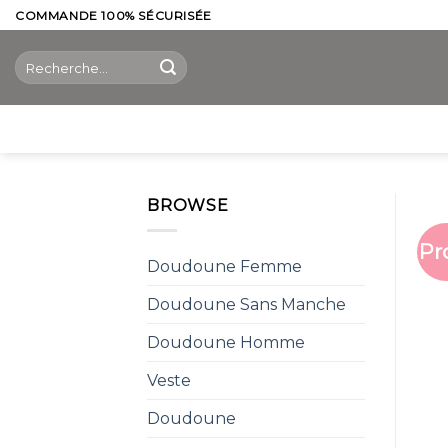
Skip
COMMANDE 100% SÉCURISÉE
to
Recherche
content
pour :
BROWSE
Pr
Doudoune Femme
Doudoune Sans Manche
Doudoune Homme
Veste
Doudoune