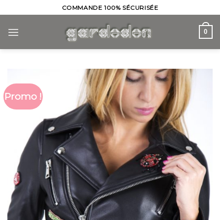
Skip
COMMANDE 100% SÉCURISÉE
to
content
0
Promo !