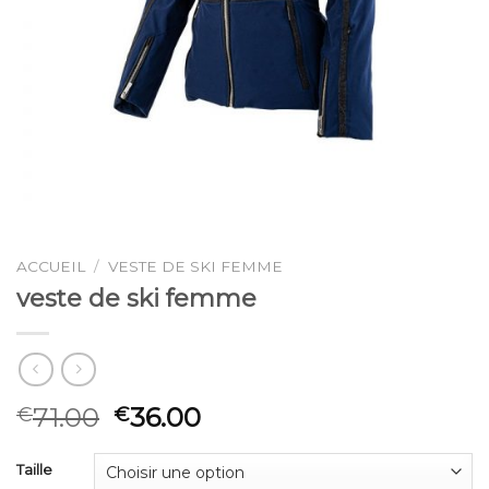
ACCUEIL
/
VESTE DE SKI FEMME
veste de ski femme
71.00
36.00
€
€
Taille