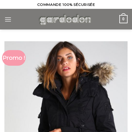
Skip
COMMANDE 100% SÉCURISÉE
to
content
0
Promo !