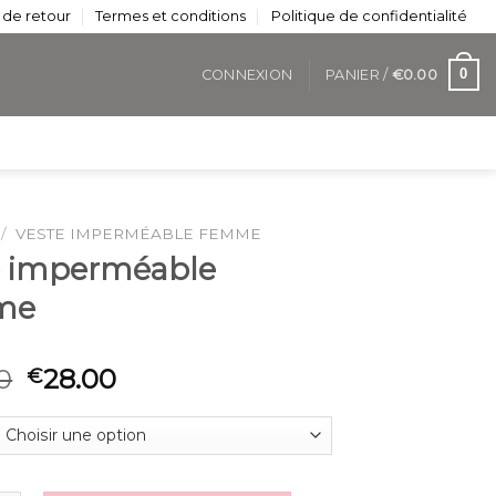
 de retour
Termes et conditions
Politique de confidentialité
0
CONNEXION
PANIER /
€
0.00
/
VESTE IMPERMÉABLE FEMME
e imperméable
me
0
28.00
€