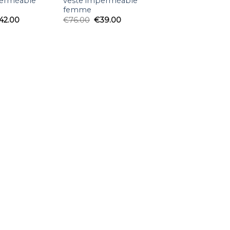
perméable
veste imperméable
femme
42.00
€
76.00
€
39.00