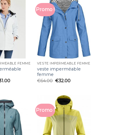
Promo !
ERMÉABLE FEMME
VESTE IMPERMÉABLE FEMME
perméable
veste imperméable
femme
31.00
€
64.00
€
32.00
Promo !