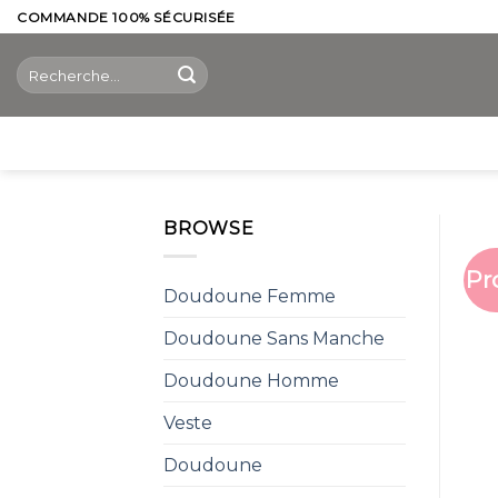
Skip
COMMANDE 100% SÉCURISÉE
to
Recherche
content
pour :
BROWSE
Pr
Doudoune Femme
Doudoune Sans Manche
Doudoune Homme
Veste
Doudoune