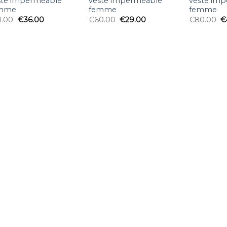
ste imperméable
veste imperméable
veste im
mme
femme
femme
1.00
€
36.00
€
60.00
€
29.00
€
80.00
€