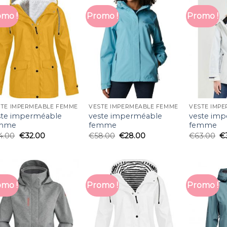
mo !
Promo !
Promo !
STE IMPERMÉABLE FEMME
VESTE IMPERMÉABLE FEMME
VESTE IMP
ste imperméable
veste imperméable
veste im
mme
femme
femme
4.00
€
32.00
€
58.00
€
28.00
€
63.00
€
mo !
Promo !
Promo !