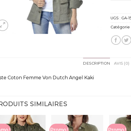
UGS :
GA-1
Catégorie 
DESCRIPTION
AVIS (0)
ste Coton Femme Von Dutch Angel Kaki
RODUITS SIMILAIRES
mo !
Promo !
Promo !