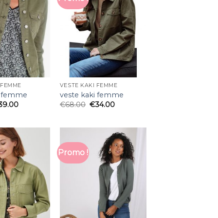
 FEMME
VESTE KAKI FEMME
i femme
veste kaki femme
39.00
€
68.00
€
34.00
Promo !