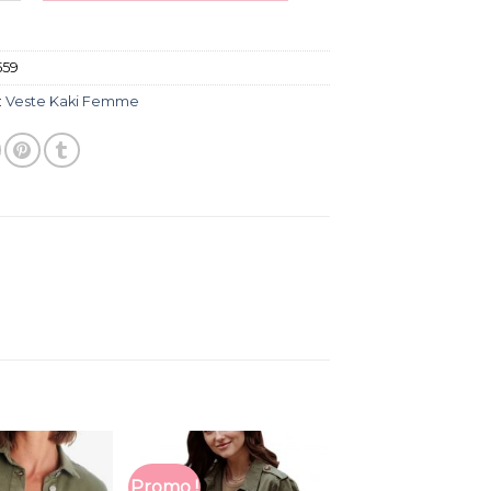
559
:
Veste Kaki Femme
Promo !