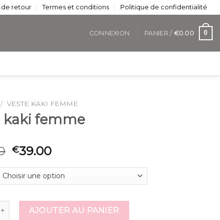
 de retour
Termes et conditions
Politique de confidentialité
0
CONNEXION
PANIER /
€
0.00
/
VESTE KAKI FEMME
e kaki femme
0
39.00
€
de veste kaki femme
AJOUTER AU PANIER