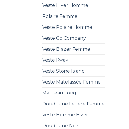
Veste Hiver Homme
Polaire Femme
Veste Polaire Homme
Veste Cp Company
Veste Blazer Femme
Veste Kway
Veste Stone Island
Veste Matelassée Femme
Manteau Long
Doudoune Legere Femme
Veste Homme Hiver
Doudoune Noir