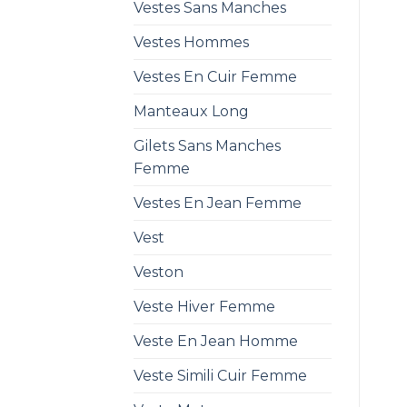
Vestes Sans Manches
Vestes Hommes
Vestes En Cuir Femme
Manteaux Long
Gilets Sans Manches
Femme
Vestes En Jean Femme
Vest
Veston
Veste Hiver Femme
Veste En Jean Homme
Veste Simili Cuir Femme