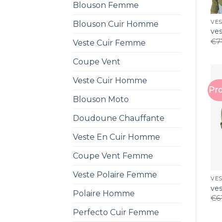
Blouson Femme
VES
Blouson Cuir Homme
ve
€
7
Veste Cuir Femme
Coupe Vent
Veste Cuir Homme
Pro
Blouson Moto
Doudoune Chauffante
Veste En Cuir Homme
Coupe Vent Femme
Veste Polaire Femme
VES
ve
Polaire Homme
€
6
Perfecto Cuir Femme