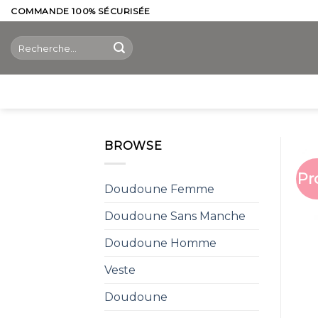
Skip
COMMANDE 100% SÉCURISÉE
to
Recherche
content
pour :
BROWSE
Pr
Doudoune Femme
Doudoune Sans Manche
Doudoune Homme
Veste
Doudoune