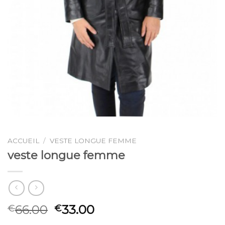
ACCUEIL
/
VESTE LONGUE FEMME
veste longue femme
66.00
33.00
€
€