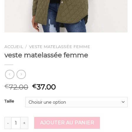
ACCUEIL
/
VESTE MATELASSÉE FEMME
veste matelassée femme
72.00
37.00
€
€
Taille
quantité de veste matelassée femme
AJOUTER AU PANIER