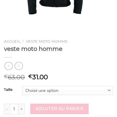
ACCUEIL
/
VESTE MOTO HOMME
veste moto homme
63.00
31.00
€
€
Taille
quantité de veste moto homme
AJOUTER AU PANIER