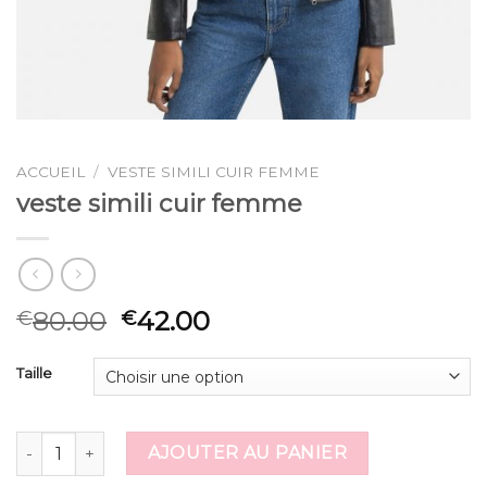
ACCUEIL
/
VESTE SIMILI CUIR FEMME
veste simili cuir femme
80.00
42.00
€
€
Taille
quantité de veste simili cuir femme
AJOUTER AU PANIER