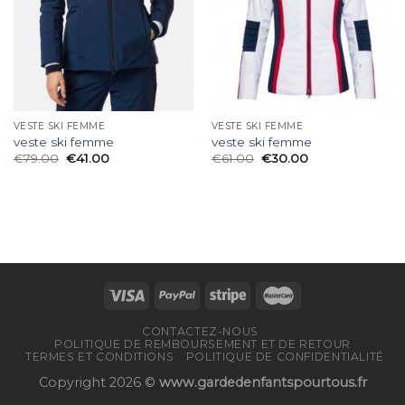
VESTE SKI FEMME
VESTE SKI FEMME
veste ski femme
veste ski femme
€
79.00
€
41.00
€
61.00
€
30.00
CONTACTEZ-NOUS
POLITIQUE DE REMBOURSEMENT ET DE RETOUR
TERMES ET CONDITIONS
POLITIQUE DE CONFIDENTIALITÉ
Copyright 2026 ©
www.gardedenfantspourtous.fr