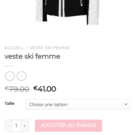
ACCUEIL
/
VESTE SKI FEMME
veste ski femme
79.00
41.00
€
€
Taille
quantité de veste ski femme
AJOUTER AU PANIER