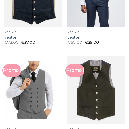
VESTON
VESTON
veston
veston
€
72.00
€
37.00
€
60.00
€
29.00
Promo !
Promo !
VESTON
VESTON