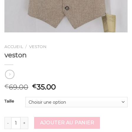
ACCUEIL
/
VESTON
veston
69.00
35.00
€
€
Taille
quantité de veston
AJOUTER AU PANIER