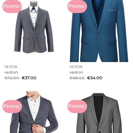
Promo !
Promo !
VESTON
VESTON
veston
veston
€
72.00
€
37.00
€
68.00
€
34.00
Promo !
Promo !