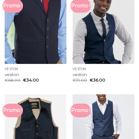
Promo !
Promo !
VESTON
VESTON
veston
veston
€
68.00
€
34.00
€
71.00
€
36.00
Promo !
Promo !