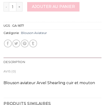
quantité de blouson aviateur
AJOUTER AU PANIER
UGS :
GA-1677
Catégorie :
Blouson Aviateur
DESCRIPTION
AVIS (0)
Blouson aviateur Arvel Shearling cuir et mouton
PRODUITS SIMILAIRES