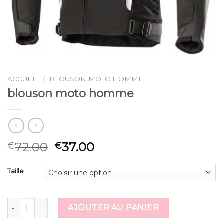
ACCUEIL
/
BLOUSON MOTO HOMME
blouson moto homme
72.00
37.00
€
€
Taille
quantité de blouson moto homme
AJOUTER AU PANIER