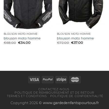
BLOUSON MOTO HOMME
BLOUSON MOTO HOMME
blouson moto homme
blouson moto homme
€
68.00
€
34.00
€
72.00
€
37.00
CONTACTEZ-NOUS
POLITIQUE DE REMBOURSEMENT ET DE RETOUR
TERMES ET CONDITIONS
POLITIQUE DE CONFIDENTIALITÉ
Copyright 2026 ©
www.gardedenfantspourtous.fr