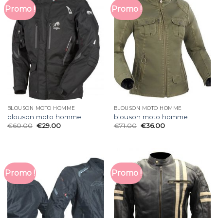
Promo !
Promo !
BLOUSON MOTO HOMME
BLOUSON MOTO HOMME
blouson moto homme
blouson moto homme
€
60.00
€
29.00
€
71.00
€
36.00
Promo !
Promo !