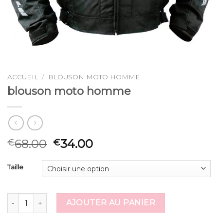
ACCUEIL
/
BLOUSON MOTO HOMME
blouson moto homme
68.00
34.00
€
€
Taille
quantité de blouson moto homme
AJOUTER AU PANIER