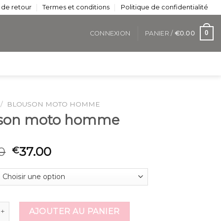
 de retour
Termes et conditions
Politique de confidentialité
0
CONNEXION
PANIER /
€
0.00
/
BLOUSON MOTO HOMME
son moto homme
0
37.00
€
 de blouson moto homme
AJOUTER AU PANIER