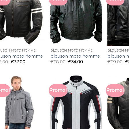
OUSON MOTO HOMME
BLOUSON MOTO HOMME
BLOUSON M
ouson moto homme
blouson moto homme
blouson
2.00
€
37.00
€
68.00
€
34.00
€
69.00
€
mo !
Promo !
Promo !