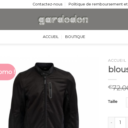
Contactez-nous
Politique de remboursement et
ACCUEIL
BOUTIQUE
ACCUEIL
blou
omo !
72.0
€
Taille
quantité