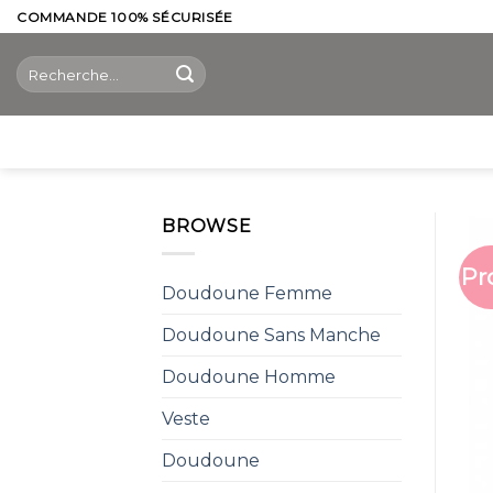
Skip
COMMANDE 100% SÉCURISÉE
to
Recherche
content
pour :
BROWSE
Pr
Doudoune Femme
Doudoune Sans Manche
Doudoune Homme
Veste
Doudoune