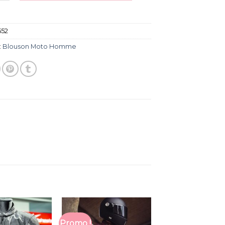
552
:
Blouson Moto Homme
Promo !