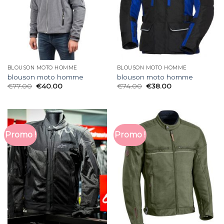
BLOUSON MOTO HOMME
BLOUSON MOTO HOMME
blouson moto homme
blouson moto homme
€
77.00
€
40.00
€
74.00
€
38.00
Promo !
Promo !