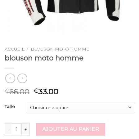
ACCUEIL
/
BLOUSON MOTO HOMME
blouson moto homme
66.00
33.00
€
€
Taille
quantité de blouson moto homme
AJOUTER AU PANIER