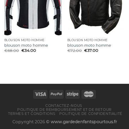
BLOUSON MOTO HOMME
BLOUSON MOTO HOMME
blouson moto homme
blouson moto homme
€
68.00
€
34.00
€
72.00
€
37.00
CONTACTEZ-NOUS
POLITIQUE DE REMBOURSEMENT ET DE RETOUR
TERMES ET CONDITIONS
POLITIQUE DE CONFIDENTIALITÉ
Copyright 2026 ©
www.gardedenfantspourtous.fr