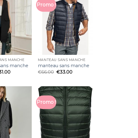
Promo !
ANS MANCHE
MANTEAU SANS MANCHE
sans manche
manteau sans manche
31.00
€
66.00
€
33.00
Promo !