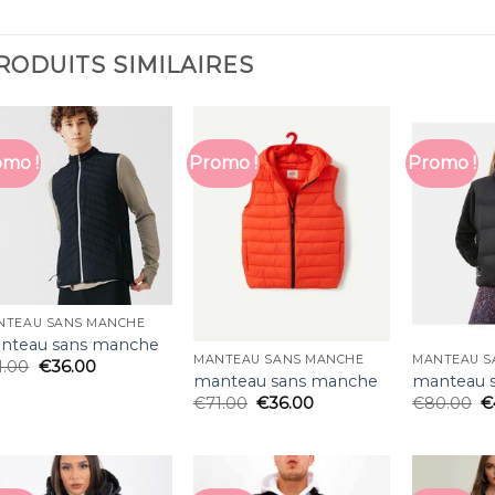
RODUITS SIMILAIRES
mo !
Promo !
Promo !
NTEAU SANS MANCHE
nteau sans manche
MANTEAU SANS MANCHE
MANTEAU S
1.00
€
36.00
manteau sans manche
manteau 
€
71.00
€
36.00
€
80.00
€