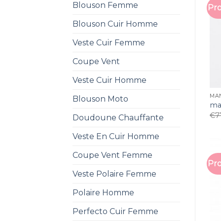
Blouson Femme
Pro
Blouson Cuir Homme
Veste Cuir Femme
Coupe Vent
Veste Cuir Homme
MA
Blouson Moto
ma
€
7
Doudoune Chauffante
Veste En Cuir Homme
Coupe Vent Femme
Pro
Veste Polaire Femme
Polaire Homme
Perfecto Cuir Femme