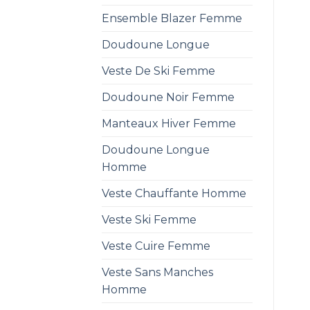
Ensemble Blazer Femme
Doudoune Longue
Veste De Ski Femme
Doudoune Noir Femme
Manteaux Hiver Femme
Doudoune Longue
Homme
Veste Chauffante Homme
Veste Ski Femme
Veste Cuire Femme
Veste Sans Manches
Homme