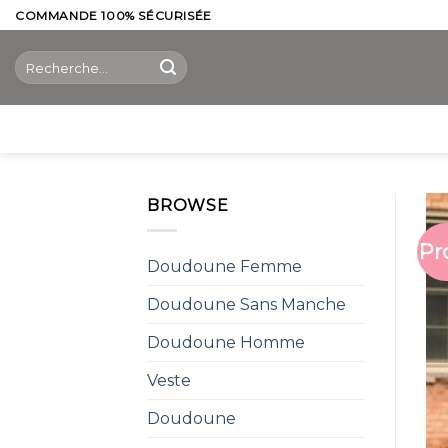
Skip
COMMANDE 100% SÉCURISÉE
to
Recherche
content
pour :
BROWSE
Pr
Doudoune Femme
Doudoune Sans Manche
Doudoune Homme
Veste
Doudoune