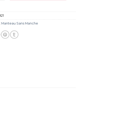
821
:
Manteau Sans Manche