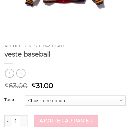
ACCUEIL
/
VESTE BASEBALL
veste baseball
63.00
31.00
€
€
Taille
quantité de veste baseball
AJOUTER AU PANIER