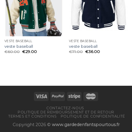
VESTE BASEBALL
VESTE BASEBALL
veste baseball
veste baseball
€
60.00
€
29.00
€
71.00
€
36.00
CONTACTEZ-NOUS
POLITIQUE DE REMBOURSEMENT ET DE RETOUR
TERMES ET CONDITIONS
POLITIQUE DE CONFIDENTIALITÉ
Copyright 2026 ©
www.gardedenfantspourtous.fr