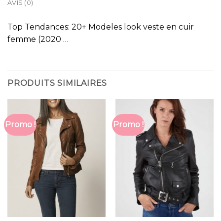
AVIS (0)
Top Tendances: 20+ Modeles look veste en cuir
femme (2020 …
PRODUITS SIMILAIRES
Promo !
Promo !