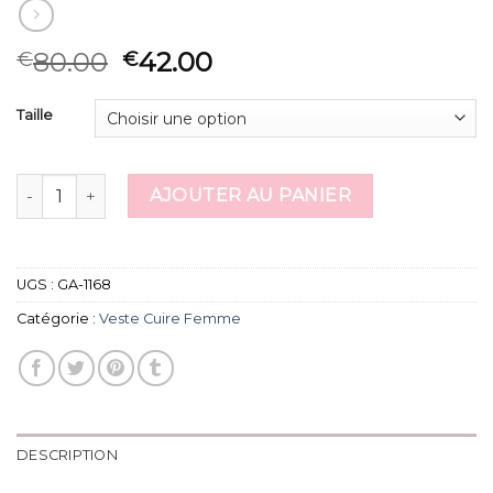
80.00
42.00
€
€
Taille
quantité de veste cuire femme
AJOUTER AU PANIER
UGS :
GA-1168
Catégorie :
Veste Cuire Femme
DESCRIPTION