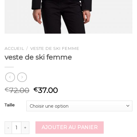
ACCUEIL
/
VESTE DE SKI FEMME
veste de ski femme
72.00
37.00
€
€
Taille
quantité de veste de ski femme
AJOUTER AU PANIER