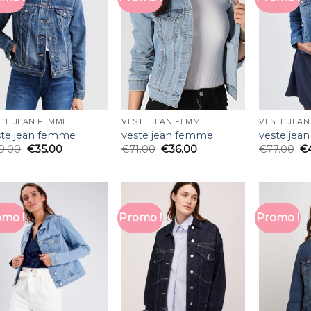
TE JEAN FEMME
VESTE JEAN FEMME
VESTE JEA
ste jean femme
veste jean femme
veste jea
9.00
€
35.00
€
71.00
€
36.00
€
77.00
€
mo !
Promo !
Promo !