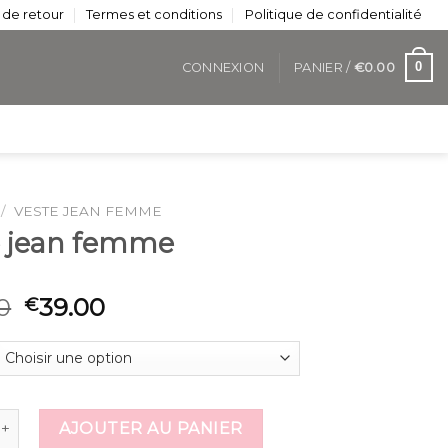
 de retour
Termes et conditions
Politique de confidentialité
0
CONNEXION
PANIER /
€
0.00
/
VESTE JEAN FEMME
e jean femme
0
39.00
€
de veste jean femme
AJOUTER AU PANIER