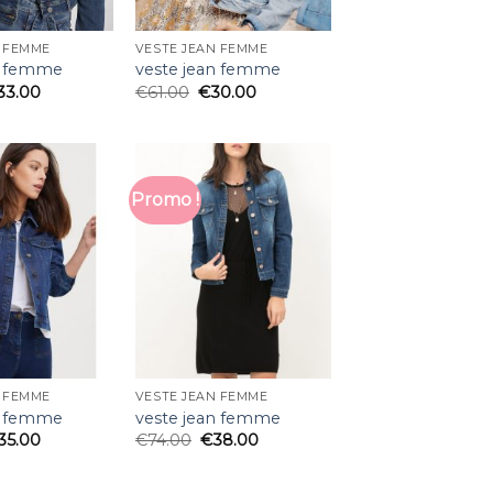
N FEMME
VESTE JEAN FEMME
n femme
veste jean femme
33.00
€
61.00
€
30.00
Promo !
N FEMME
VESTE JEAN FEMME
n femme
veste jean femme
35.00
€
74.00
€
38.00