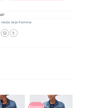
667
:
Veste Jean Femme
Promo !