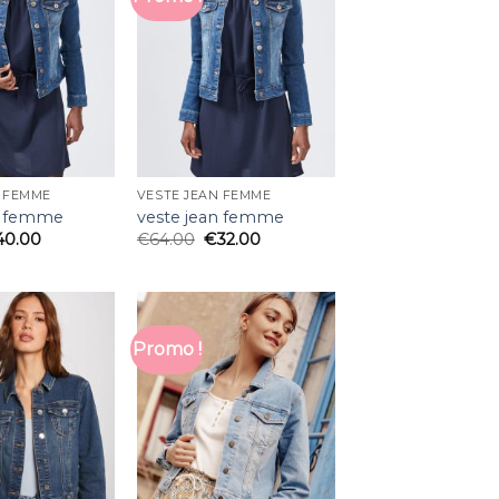
N FEMME
VESTE JEAN FEMME
n femme
veste jean femme
40.00
€
64.00
€
32.00
Promo !