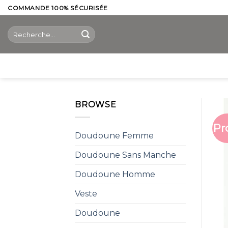
Skip
COMMANDE 100% SÉCURISÉE
to
Recherche
content
pour :
BROWSE
Pr
Doudoune Femme
Doudoune Sans Manche
Doudoune Homme
Veste
Doudoune