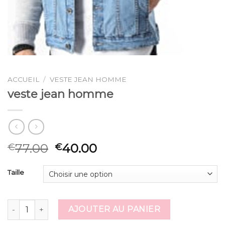
ACCUEIL
/
VESTE JEAN HOMME
veste jean homme
77.00
40.00
€
€
Taille
quantité de veste jean homme
AJOUTER AU PANIER