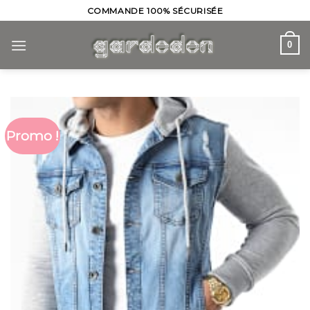
Skip
COMMANDE 100% SÉCURISÉE
to
content
0
Promo !