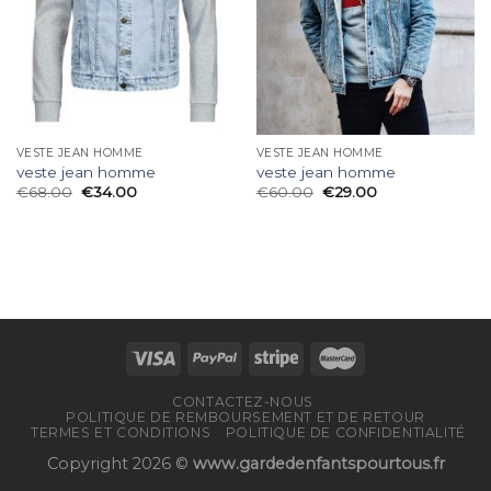
VESTE JEAN HOMME
VESTE JEAN HOMME
veste jean homme
veste jean homme
€
68.00
€
34.00
€
60.00
€
29.00
CONTACTEZ-NOUS
POLITIQUE DE REMBOURSEMENT ET DE RETOUR
TERMES ET CONDITIONS
POLITIQUE DE CONFIDENTIALITÉ
Copyright 2026 ©
www.gardedenfantspourtous.fr