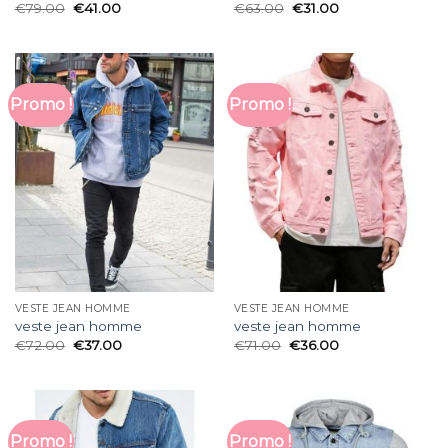
€
79.00
€
41.00
€
63.00
€
31.00
Promo !
Promo !
VESTE JEAN HOMME
VESTE JEAN HOMME
veste jean homme
veste jean homme
€
72.00
€
37.00
€
71.00
€
36.00
Promo !
Promo !