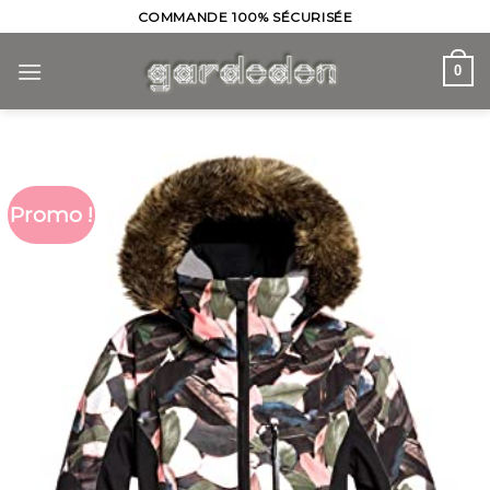
Skip
COMMANDE 100% SÉCURISÉE
to
content
0
Promo !