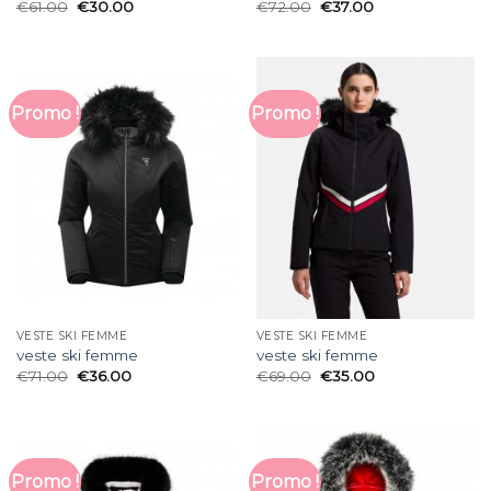
€
61.00
€
30.00
€
72.00
€
37.00
Promo !
Promo !
VESTE SKI FEMME
VESTE SKI FEMME
veste ski femme
veste ski femme
€
71.00
€
36.00
€
69.00
€
35.00
Promo !
Promo !